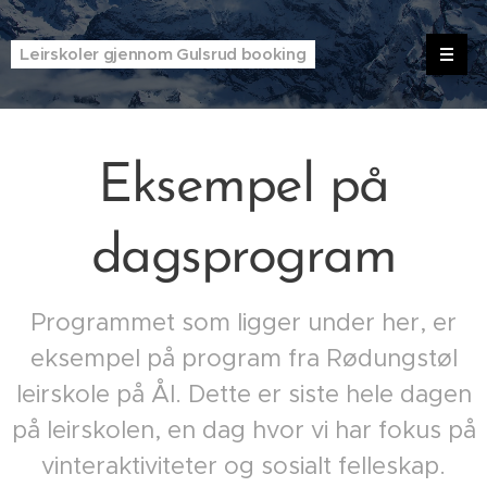
Leirskoler gjennom Gulsrud booking
Eksempel på
dagsprogram
Programmet som ligger under her, er
eksempel på program fra Rødungstøl
leirskole på Ål. Dette er siste hele dagen
på leirskolen, en dag hvor vi har fokus på
vinteraktiviteter og sosialt felleskap.